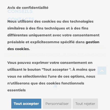
Avis de confidentialité
CONSEILS
CONTACTS
Nous utilisons des cookies ou des technologies
Nous contacter
similaires à des fins techniques et à des fins
différentes uniquement avec votre consentement
Sièges dans le Monde
préalable et explicitecomme spécifié dans
gestion
Copyright © 2026 - Carpigiani Gelato University -
Privacy Policy
-
des cookies
.
Cookie Policy
| CARPIGIANI GROUP - Ali Group S.r.l. NUMÉRO DE
Vous pouvez exprimer votre consentement en
TVA 13239980967
utilisant le bouton "Tout accepter ". À moins que
vous ne sélectionniez l'une de ces options, nous
n'utiliserons que des cookies fonctionnels
essentiels
Tout accepter
Personnaliser
Tout rejeter