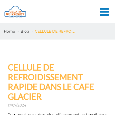
HOME
Home
Blog
CELLULE DE REFROI...
L'ÉCOLE
COURS EN
LIGNE
COURS
CELLULE DE
CONSEILS
REFROIDISSEMENT
CONTACTS
RAPIDE DANS LE CAFE
GLACIER
LOGIN
17/07/2024
Comment organiser plus efficacement le travail dans