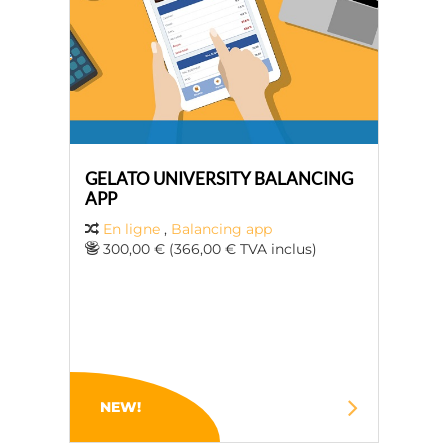
GELATO UNIVERSITY BALANCING
APP
En ligne
,
Balancing app
300,00 € (366,00 € TVA inclus)
NEW!