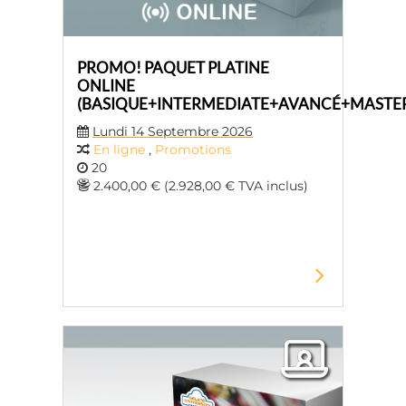
PROMO! PAQUET PLATINE
ONLINE
(BASIQUE+INTERMEDIATE+AVANCÉ+MASTE
Lundi 14 Septembre 2026
En ligne
,
Promotions
20
2.400,00 € (2.928,00 € TVA inclus)