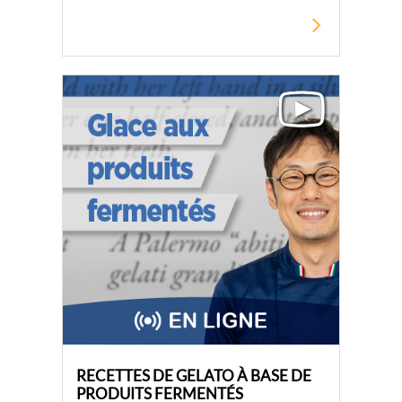
RECETTES DE GELATO À BASE DE
PRODUITS FERMENTÉS