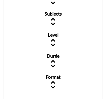
Subjects
Level
Durée
Format