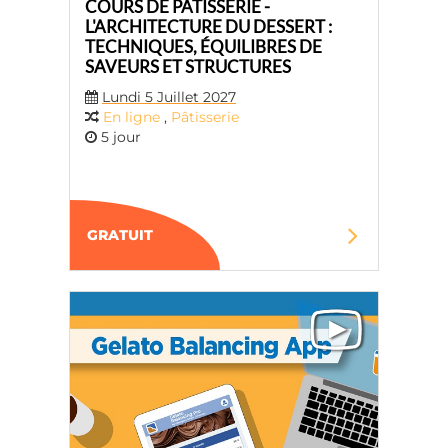
COURS DE PÂTISSERIE -
L'ARCHITECTURE DU DESSERT :
TECHNIQUES, ÉQUILIBRES DE
SAVEURS ET STRUCTURES
Lundi 5 Juillet 2027
En ligne
,
Pâtisserie
5 jour
GRATUIT