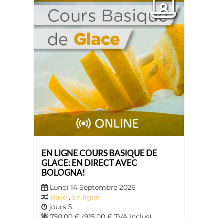
EN LIGNE COURS BASIQUE DE
GLACE: EN DIRECT AVEC
BOLOGNA!
Lundi 14 Septembre 2026
Base
,
En ligne
jours 5
750,00 € (915,00 € TVA inclus)