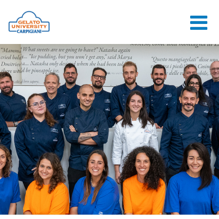
HOME
L'ÉCOLE
COURS EN
LIGNE
COURS
CONSEILS
CONTACTS
LOGIN