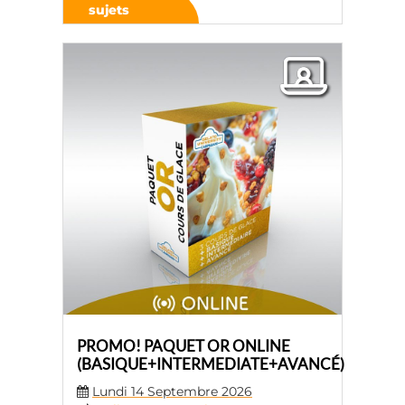
sujets
PROMO! PAQUET OR ONLINE
(BASIQUE+INTERMEDIATE+AVANCÉ)
Lundi 14 Septembre 2026