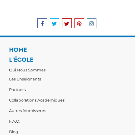
HOME
L'ÉCOLE
Qui Nous Sommes
Les Enseignants
Partners
Collaborations Académiques
Autres fournisseurs
F.A.Q.
Blog