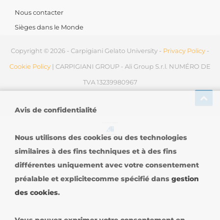
Nous contacter
Sièges dans le Monde
Copyright © 2026 - Carpigiani Gelato University -
Privacy Policy
-
Cookie Policy
| CARPIGIANI GROUP - Ali Group S.r.l. NUMÉRO DE
TVA 13239980967
Avis de confidentialité
Nous utilisons des cookies ou des technologies
similaires à des fins techniques et à des fins
différentes uniquement avec votre consentement
préalable et explicitecomme spécifié dans
gestion
des cookies
.