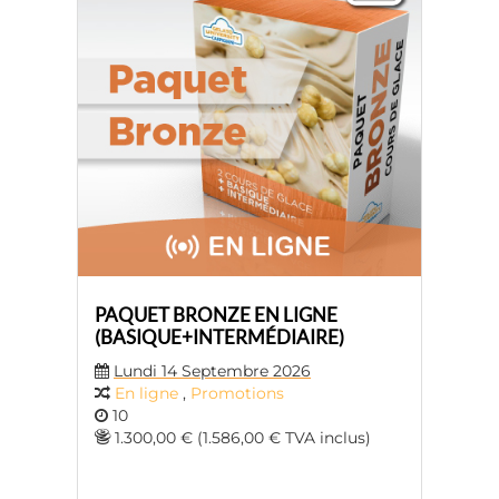
PAQUET BRONZE EN LIGNE
(BASIQUE+INTERMÉDIAIRE)
Lundi 14 Septembre 2026
En ligne
,
Promotions
10
1.300,00 € (1.586,00 € TVA inclus)