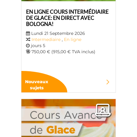
EN LIGNE COURS INTERMÉDIAIRE
DE GLACE: EN DIRECT AVEC
BOLOGNA!
Lundi 21 Septembre 2026
Intermediaire
,
En ligne
jours 5
750,00 € (915,00 € TVA inclus)
Nouveaux
sujets