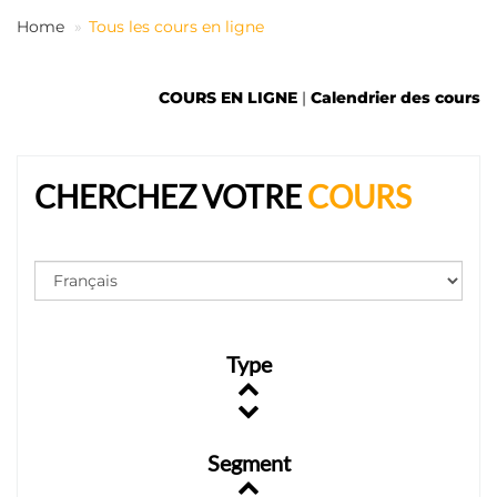
FR
Home
Tous les cours en ligne
COURS EN LIGNE
|
Calendrier des cours
CHERCHEZ VOTRE
COURS
Type
Segment