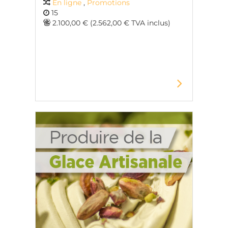
En ligne
,
Promotions
15
2.100,00 € (2.562,00 € TVA inclus)