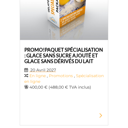
PROMO!PAQUET SPÉCIALISATION
: GLACE SANS SUCRE AJOUTÉ ET
GLACE SANS DÉRIVÉS DU LAIT
20 Avril 2027
En ligne
,
Promotions
,
Spécialisation
en ligne
400,00 € (488,00 € TVA inclus)