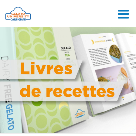
HOME
L'ÉCOLE
COURS EN
LIGNE
COURS
CONSEILS
CONTACTS
LOGIN