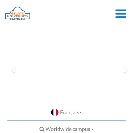
HOME
L'ÉCOLE
COURS EN
LIGNE
COURS
CONSEILS
CONTACTS
Français
LOGIN
Worldwide campus