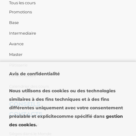
Tous les cours
Promotions
Base
Intermediaire
Avance
Master
Pâtisserie
Avis de confidentialité
Personnalises
Calendrier des cours
Nous utilisons des cookies ou des technologies
similaires à des fins techniques et à des fins
CONSEILS
différentes uniquement avec votre consentement
CONTACTS
préalable et explicitecomme spécifié dans
gestion
Nous contacter
des cookies
.
Sièges dans le Monde