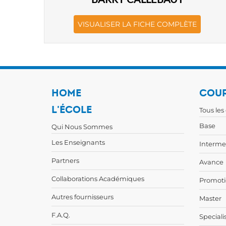
VISUALISER LA FICHE COMPLÈTE
HOME
COUR
L'ÉCOLE
Tous les
Base
Qui Nous Sommes
Les Enseignants
Interme
Partners
Avance
Collaborations Académiques
Promoti
Autres fournisseurs
Master
F.A.Q.
Speciali