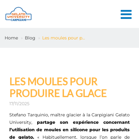
HOME
Home
Blog
Les moules pour p...
L'ÉCOLE
COURS EN
LIGNE
COURS
LES MOULES POUR
CONSEILS
PRODUIRE LA GLACE
CONTACTS
17/11/2025
Stefano Tarquinio, maître glacier à la Carpigiani Gelato
University,
partage son expérience concernant
LOGIN
l’utilisation de moules en silicone pour les produits
de gelato.
« Habituellement, lorsque l’on parle de