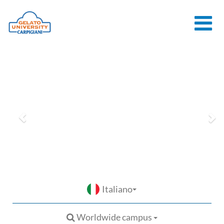
HOME
LA SCUOLA
CORSI ONLINE
CORSI
CONSULENZE
JOB CENTER
CONTATTI
Italiano
Worldwide campus
ACCEDI