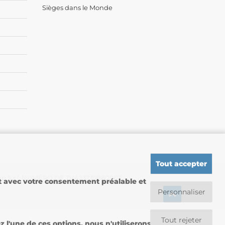
Sièges dans le Monde
Tout accepter
up S.r.l. NUMÉRO DE TVA 13239980967
nt avec votre consentement préalable et
Personnaliser
Tout rejeter
l'une de ces options, nous n'utiliserons