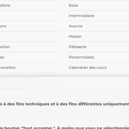
diaire
Base
Intermediaire
ons
Avance
Master
sation
Pâtisserie
ise
Personnalises
 recettes
Calendrier des cours
 des Maître Glacier
er des cours
niversity -
Privacy Policy
-
Cookie Policy
| CARPIGIANI GROUP - Ali Gro
es à des fins techniques et à des fins différentes uniqueme
 bouton "Tout accepter ". À moins que vous ne sélectionniez 