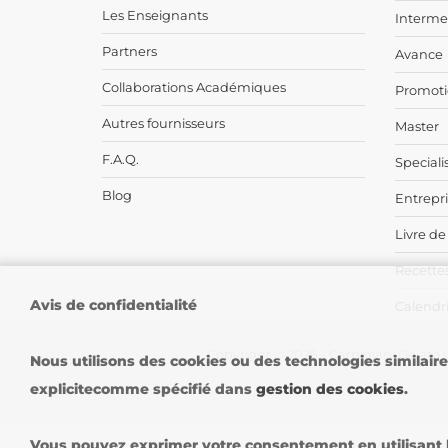
Les Enseignants
Interme
Partners
Avance
Collaborations Académiques
Promoti
Autres fournisseurs
Master
F.A.Q.
Speciali
Blog
Entrepr
Livre de
Recettes
Avis de confidentialité
Calendri
Copyright © 2026 - Carpigiani Gelato U
Nous utilisons des cookies ou des technologies similair
explicitecomme spécifié dans
gestion des cookies
.
Vous pouvez exprimer votre consentement en utilisant le