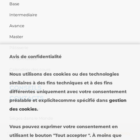
Base
Intermediaire
Avance
Master
Pâtisserie
Avis de confidentialité
Personnalises
Calendrier des cours
Nous utilisons des cookies ou des technologies
similaires à des fins techniques et à des fins
CONSEILS
différentes uniquement avec votre consentement
CONTACTS
préalable et explicitecomme spécifié dans
gestion
Nous contacter
des cookies
.
Sièges dans le Monde
Vous pouvez exprimer votre consentement en
Copyright © 2026 - Carpigiani Gelato University -
Privacy Policy
-
utilisant le bouton "Tout accepter ". À moins que