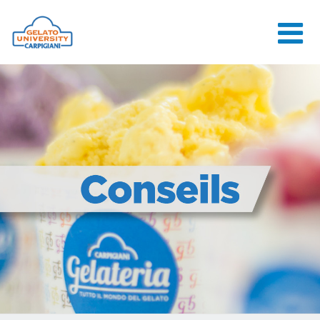
HOME
L'ÉCOLE
COURS EN
LIGNE
COURS
CONSEILS
CONTACTS
LOGIN