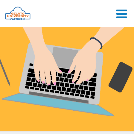
HOME
LA SCUOLA
CORSI ONLINE
CORSI
CONSULENZE
JOB CENTER
CONTATTI
ACCEDI