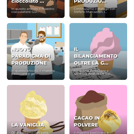
cioccolato ...
PRODUZIO...
In questo articolo il maestro
Continuiamo il dialogo con
cioccolatiere Gui...
Stefano Marcazzan. I...
NUOVO
IL
PARADIGMA DI
BILANCIAMENTO
PRODUZIONE
OLTRE LA G...
In questo articolo, il maestro
Il maestro pasticcere e
pasticcere e gel...
gelatiere Andrea De Bel...
CACAO IN
LA VANIGLIA
POLVERE
Oggi parliamo con Luca
Il maestro pasticcere e