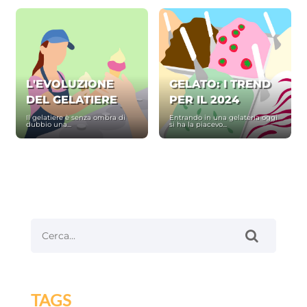
L'EVOLUZIONE
GELATO: I TREND
DEL GELATIERE
PER IL 2024
Il gelatiere è senza ombra di
Entrando in una gelateria oggi
dubbio una...
si ha la piacevo...
TAGS