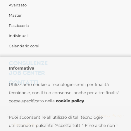
Avanzato
Master
Pasticceria
Individuali
Calendario corsi
CONSULENZE
Informativa
JOB CENTER
CONTATTI
Utilizziamo cookie o tecnologie simili per finalità
Contattaci
tecniche e, con il tuo consenso, anche per altre finalità
come specificato nella
cookie policy
.
Sedi nel Mondo
Copyright © 2026 - Carpigiani Gelato University -
Privacy Policy
-
Puoi acconsentire all'utilizzo di tali tecnologie
Cookie Policy
| CARPIGIANI GROUP - Ali Group S.r.l. P.IVA
utilizzando il pulsante "Accetta tutti". Fino a che non