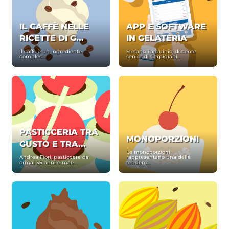
IL CAFFÈ NELLE
APP E SOFTWARE
RICETTE DI G...
IN GELATERIA
Il caffè è un ingrediente
Stefano Tarquinio, docente
comples...
senior di Carpigiani...
PASTICCERIA TRA
MONOPORZIONI
GUSTO E TRA...
Le monoporzioni
Andrea Fiori, pasticcere da
rappresentano una delle
ormai 35 anni e mae...
tendenz...