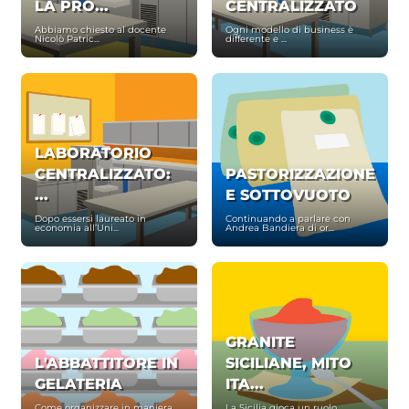
LA PRO...
CENTRALIZZATO
Abbiamo chiesto al docente
Ogni modello di business è
Nicolò Patric...
differente e ...
LABORATORIO
CENTRALIZZATO:
PASTORIZZAZIONE
...
E SOTTOVUOTO
Dopo essersi laureato in
Continuando a parlare con
economia all’Uni...
Andrea Bandiera di or...
GRANITE
L'ABBATTITORE IN
SICILIANE, MITO
GELATERIA
ITA...
Come organizzare in maniera
La Sicilia gioca un ruolo