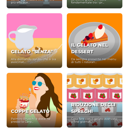
più efficace...
fondamentale tra i pr...
IL GELATO NEL
GELATO "SENZA"
DESSERT
Alla domanda sul perché si sia
Da sempre presente nei menu
avvicinat...
di tutti i ristoran...
RIDUZIONE DEGLI
COPPE GELATO
SPRECHI
Palmiro Bruschi è docente
Cosa fare con il gelato avanzato
presso la Carp...
a fine giornat...