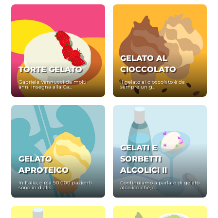
GELATO AL
TORTE GELATO
CIOCCOLATO
Gabriele Vannucci da molti
Il gelato al cioccolato è da
anni insegna alla Ca...
sempre un g...
GELATI E
GELATO
SORBETTI
APROTEICO
ALCOLICI II
In Italia, circa 50.000 pazienti
Continuiamo a parlare di gelato
sono in dialis...
alcolico che, c...