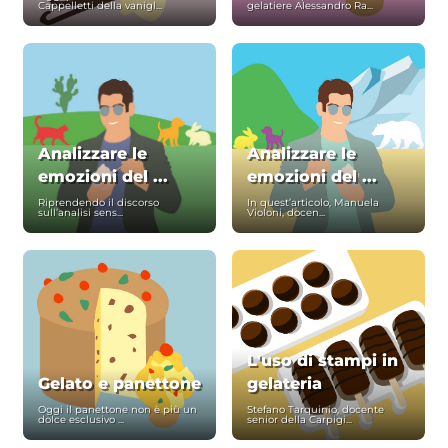
Cappelletti della vanigl...
gelatiere Alessandro Ra...
Analizzare le
Analizzare le
emozioni del ...
emozioni del ...
Riprendendo il discorso
In quest’articolo, Manuela
sull’analisi sens...
Violoni, docen...
L'uso di stampi in
Gelato e panettone
gelateria
Oggi il panettone non è più un
Stefano Tarquinio, docente
dolce esclusivo ...
senior della Carpigi...