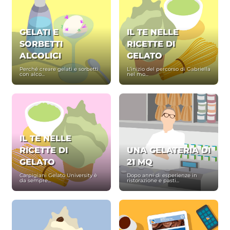
GELATI E
IL TE NELLE
SORBETTI
RICETTE DI
ALCOLICI
GELATO
Perché creare gelati e sorbetti
L’inizio del percorso di Gabriella
con alco...
nel mo...
IL TE NELLE
RICETTE DI
UNA GELATERIA DI
GELATO
21 MQ
Carpigiani Gelato University è
Dopo anni di esperienze in
da sempre...
ristorazione e pasti...