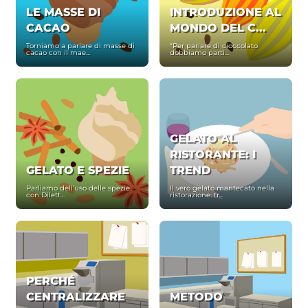
LE MASSE DI
INTRODUZIONE AL
CACAO
MONDO DEL C...
Torniamo a parlare di masse di
“Per parlare di cioccolato
cacao con il mae...
dobbiamo parti...
GELATO AL
RISTORANTE: I
GELATO E SPEZIE
TREND
Parliamo dell’uso delle spezie
Il vero gelato mantecato nella
con Dilett...
ristorazione: tr...
PERCHÉ
CENTRALIZZARE
METODO