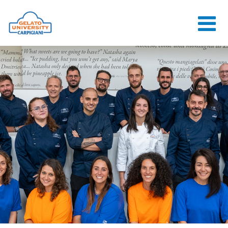
HOME
LA SCUOLA
CORSI ONLINE
CORSI
CONSULENZE
JOB CENTER
CONTATTI
ACCEDI