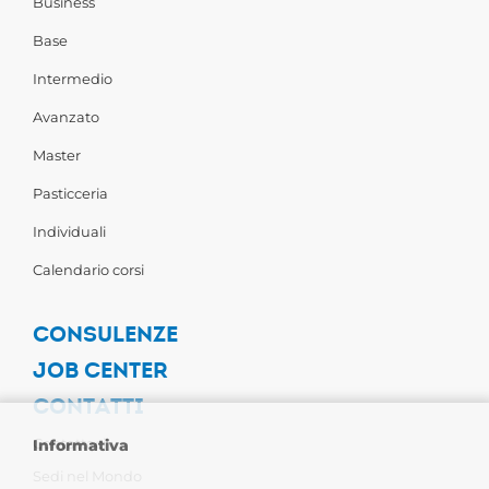
Business
Base
Intermedio
Avanzato
Master
Pasticceria
Individuali
Calendario corsi
CONSULENZE
JOB CENTER
CONTATTI
Contattaci
Informativa
Sedi nel Mondo