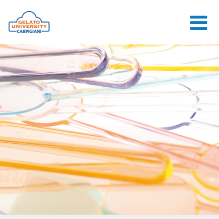
HOME
LA SCUOLA
CORSI ONLINE
CORSI
CONSULENZE
JOB CENTER
CONTATTI
ACCEDI