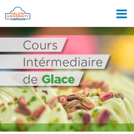
HOME
L'ÉCOLE
COURS EN
LIGNE
COURS
CONSEILS
CONTACTS
LOGIN