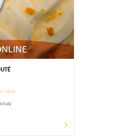
OUTÉ
en ligne
nclus)