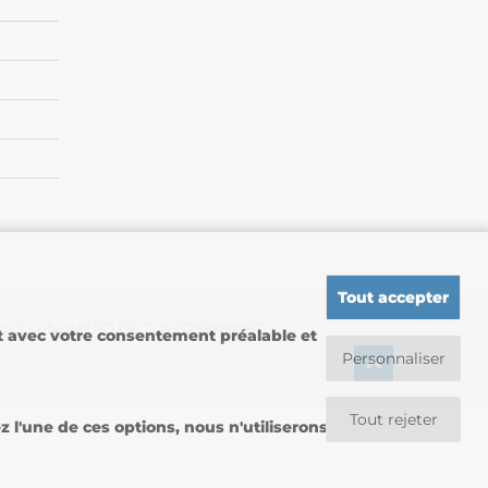
Tout accepter
up S.r.l. NUMÉRO DE TVA 13239980967
nt avec votre consentement préalable et
Personnaliser
Tout rejeter
l'une de ces options, nous n'utiliserons