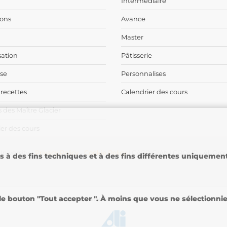
Intermediaire
ons
Avance
Master
sation
Pâtisserie
ise
Personnalises
 recettes
Calendrier des cours
 des Maître Glacier
er des cours
niversity -
Privacy Policy
-
Cookie Policy
| CARPIGIANI GROUP - Ali Gro
es à des fins techniques et à des fins différentes uniqueme
 bouton "Tout accepter ". À moins que vous ne sélectionniez 