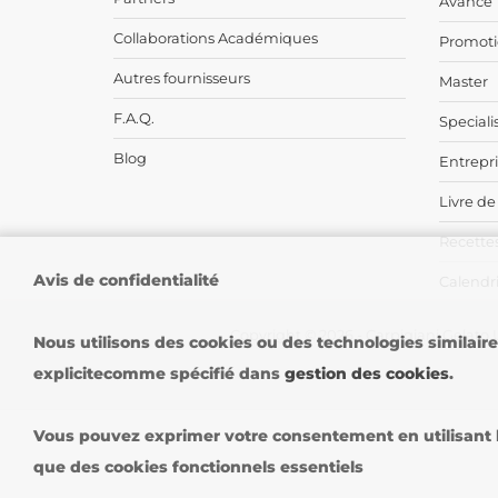
Avance
Collaborations Académiques
Promoti
Autres fournisseurs
Master
F.A.Q.
Speciali
Blog
Entrepr
Livre de
Recettes
Avis de confidentialité
Calendri
Copyright © 2026 - Carpigiani Gelato U
Nous utilisons des cookies ou des technologies similair
explicitecomme spécifié dans
gestion des cookies
.
Vous pouvez exprimer votre consentement en utilisant le
que des cookies fonctionnels essentiels