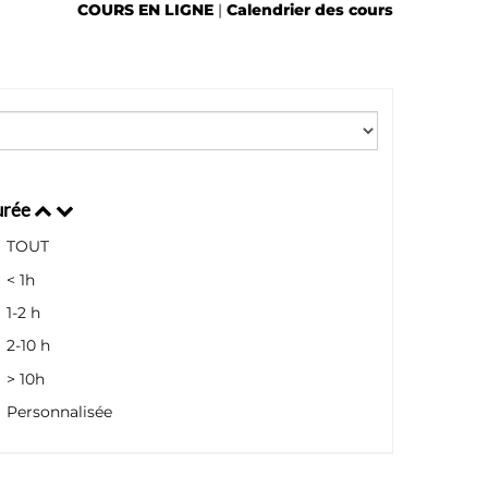
COURS EN LIGNE
|
Calendrier des cours
urée
TOUT
< 1h
1-2 h
2-10 h
> 10h
Personnalisée