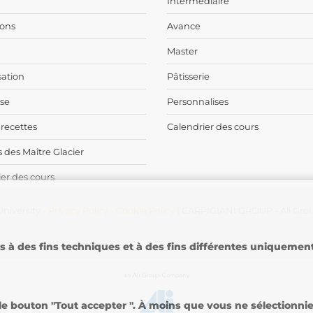
Intermediaire
ons
Avance
Master
sation
Pâtisserie
ise
Personnalises
 recettes
Calendrier des cours
 des Maître Glacier
er des cours
niversity -
Privacy Policy
-
Cookie Policy
| CARPIGIANI GROUP - Ali Gro
es à des fins techniques et à des fins différentes uniqueme
 bouton "Tout accepter ". À moins que vous ne sélectionniez 