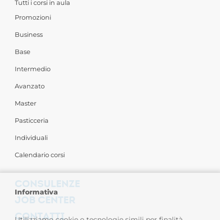
Tutti i corsi in aula
Promozioni
Business
Base
Intermedio
Avanzato
Master
Pasticceria
Individuali
Calendario corsi
CONSULENZE
Informativa
JOB CENTER
CONTATTI
Utilizziamo cookie o tecnologie simili per finalità