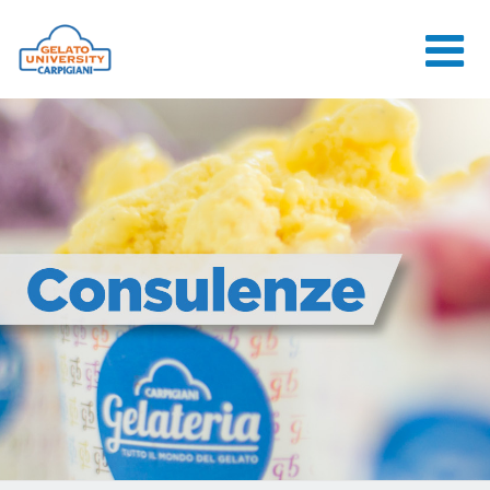
HOME
LA SCUOLA
CORSI ONLINE
CORSI
CONSULENZE
JOB CENTER
CONTATTI
ACCEDI