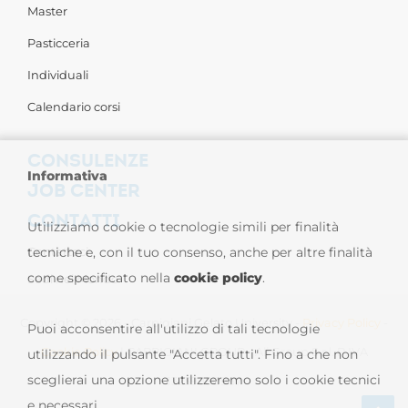
Master
Pasticceria
Individuali
Calendario corsi
CONSULENZE
Informativa
JOB CENTER
CONTATTI
Utilizziamo cookie o tecnologie simili per finalità
Contattaci
tecniche e, con il tuo consenso, anche per altre finalità
come specificato nella
cookie policy
.
Sedi nel Mondo
Copyright © 2026 - Carpigiani Gelato University -
Privacy Policy
-
Puoi acconsentire all'utilizzo di tali tecnologie
Cookie Policy
| CARPIGIANI GROUP - Ali Group S.r.l. P.IVA
utilizzando il pulsante "Accetta tutti". Fino a che non
sceglierai una opzione utilizzeremo solo i cookie tecnici
13239980967
e necessari.