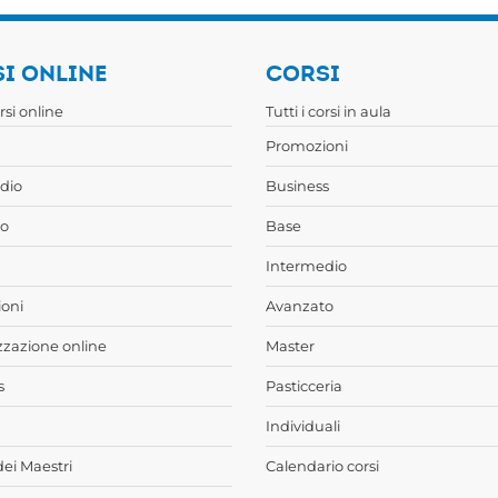
I ONLINE
CORSI
orsi online
Tutti i corsi in aula
Promozioni
dio
Business
o
Base
Intermedio
oni
Avanzato
zzazione online
Master
s
Pasticceria
Individuali
dei Maestri
Calendario corsi