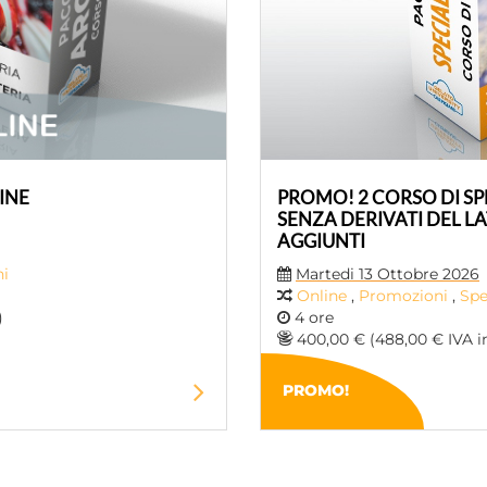
INE
PROMO! 2 CORSO DI SP
SENZA DERIVATI ​​DEL 
AGGIUNTI
i
Martedi 13 Ottobre 2026
Online
,
Promozioni
,
Spe
)
4 ore
400,00 € (488,00 € IVA in
PROMO!