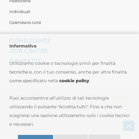
Pasticceria
Individuali
Calendario corsi
CONSULENZE
Informativa
JOB CENTER
CONTATTI
Utilizziamo cookie o tecnologie simili per finalità
Contattaci
tecniche e, con il tuo consenso, anche per altre finalità
come specificato nella
cookie policy
.
Sedi nel Mondo
Copyright © 2026 - Carpigiani Gelato University -
Privacy Policy
-
Puoi acconsentire all'utilizzo di tali tecnologie
Cookie Policy
| CARPIGIANI GROUP - Ali Group S.r.l. P.IVA
utilizzando il pulsante "Accetta tutti". Fino a che non
sceglierai una opzione utilizzeremo solo i cookie tecnici
13239980967
e necessari.