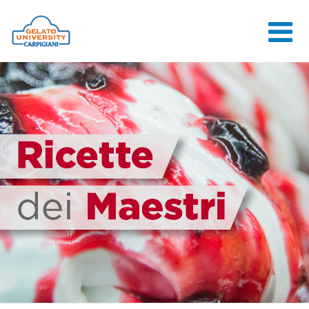
HOME
LA SCUOLA
CORSI ONLINE
CORSI
CONSULENZE
JOB CENTER
CONTATTI
ACCEDI