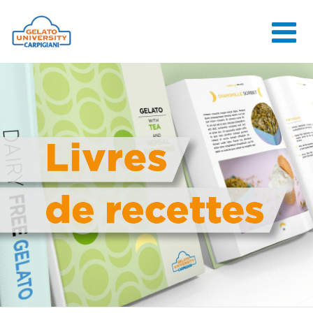
HOME
L'ÉCOLE
COURS EN
LIGNE
COURS
CONSEILS
CONTACTS
LOGIN