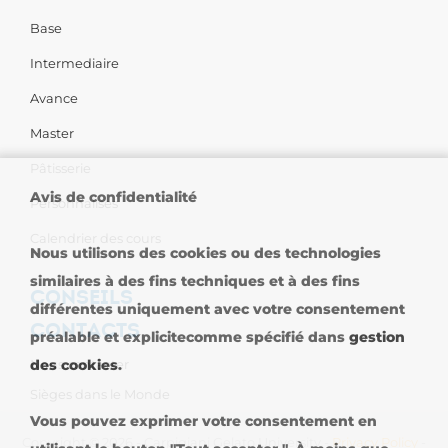
Base
Intermediaire
Avance
Master
Pâtisserie
Avis de confidentialité
Personnalises
Calendrier des cours
Nous utilisons des cookies ou des technologies
similaires à des fins techniques et à des fins
CONSEILS
différentes uniquement avec votre consentement
CONTACTS
préalable et explicitecomme spécifié dans
gestion
Nous contacter
des cookies
.
Sièges dans le Monde
Vous pouvez exprimer votre consentement en
Copyright © 2026 - Carpigiani Gelato University -
Privacy Policy
-