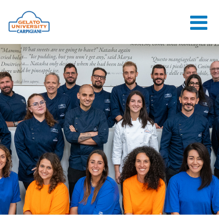
HOME
L'ÉCOLE
COURS EN
LIGNE
COURS
CONSEILS
CONTACTS
LOGIN