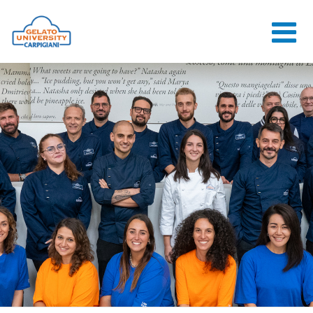
HOME
L'ÉCOLE
COURS EN
LIGNE
COURS
CONSEILS
CONTACTS
LOGIN