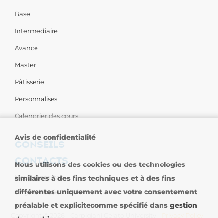
Base
Intermediaire
Avance
Master
Pâtisserie
Personnalises
Calendrier des cours
Avis de confidentialité
CONSEILS
CONTACTS
Nous utilisons des cookies ou des technologies
Nous contacter
similaires à des fins techniques et à des fins
différentes uniquement avec votre consentement
Sièges dans le Monde
préalable et explicitecomme spécifié dans
gestion
Copyright © 2026 - Carpigiani Gelato University -
Privacy Policy
-