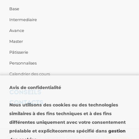
Base
Intermediaire
Avance
Master
Pâtisserie
Personnalises
Calendrier des cours
Avis de confidentialité
CONSEILS
CONTACTS
Nous utilisons des cookies ou des technologies
Nous contacter
similaires à des fins techniques et à des fins
différentes uniquement avec votre consentement
Sièges dans le Monde
préalable et explicitecomme spécifié dans
gestion
Copyright © 2026 - Carpigiani Gelato University -
Privacy Policy
-