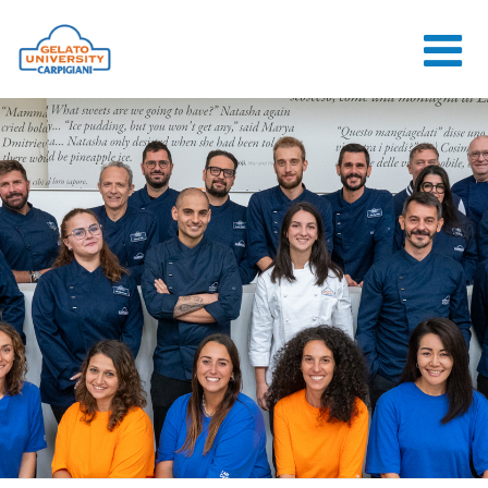
HOME
L'ÉCOLE
COURS EN
LIGNE
COURS
CONSEILS
CONTACTS
LOGIN