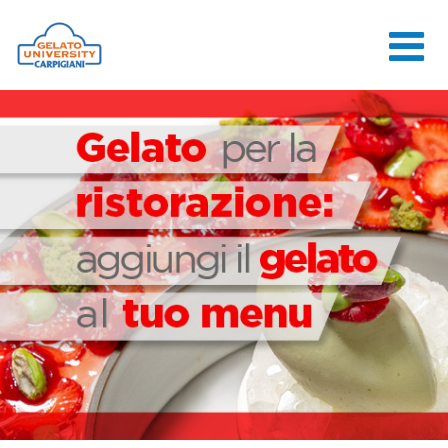
HOME
LA SCUOLA
CORSI ONLINE
CORSI
CONSULENZE
JOB CENTER
CONTATTI
ACCEDI