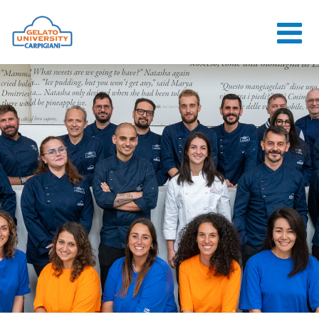
HOME
LA SCUOLA
CORSI ONLINE
CORSI
CONSULENZE
JOB CENTER
CONTATTI
ACCEDI