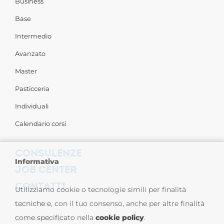
Business
Base
Intermedio
Avanzato
Master
Pasticceria
Individuali
Calendario corsi
CONSULENZE
Informativa
JOB CENTER
CONTATTI
Utilizziamo cookie o tecnologie simili per finalità
Contattaci
tecniche e, con il tuo consenso, anche per altre finalità
come specificato nella
cookie policy
.
Sedi nel Mondo