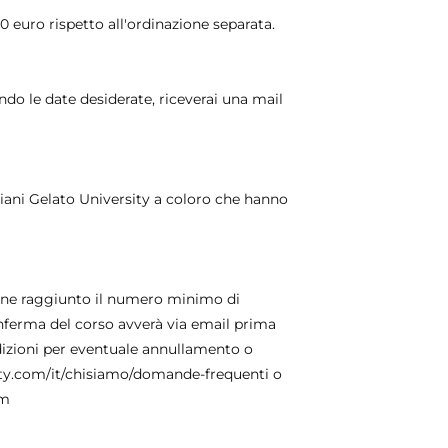
00 euro rispetto all'ordinazione separata.
ando le date desiderate, riceverai una mail
giani Gelato University a coloro che hanno
iene raggiunto il numero minimo di
onferma del corso avverà via email prima
ondizioni per eventuale annullamento o
ity.com/it/chisiamo/domande-frequenti o
om