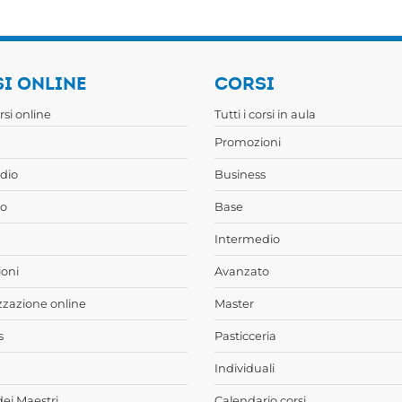
I ONLINE
CORSI
orsi online
Tutti i corsi in aula
Promozioni
dio
Business
o
Base
Intermedio
oni
Avanzato
zzazione online
Master
s
Pasticceria
Individuali
dei Maestri
Calendario corsi