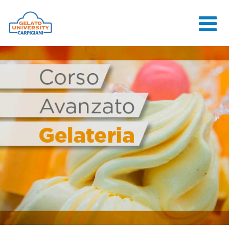
HOME
LA SCUOLA
CORSI ONLINE
CORSI
CONSULENZE
JOB CENTER
CONTATTI
ACCEDI