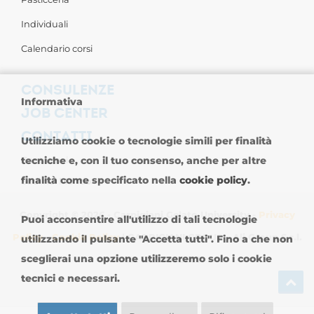
Individuali
Calendario corsi
CONSULENZE
Informativa
JOB CENTER
CONTATTI
Utilizziamo cookie o tecnologie simili per finalità
tecniche e, con il tuo consenso, anche per altre
Contattaci
finalità come specificato nella
cookie policy
.
Sedi nel Mondo
Copyright © 2026 - Carpigiani Gelato University -
Privacy
Puoi acconsentire all'utilizzo di tali tecnologie
Policy
-
Cookie Policy
| CARPIGIANI GROUP - Ali Group S.r.l.
utilizzando il pulsante "Accetta tutti". Fino a che non
sceglierai una opzione utilizzeremo solo i cookie
P.IVA 13239980967
tecnici e necessari.