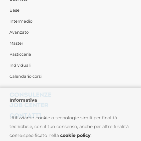
Base
Intermedio
Avanzato
Master
Pasticceria
Individuali
Calendario corsi
CONSULENZE
Informativa
JOB CENTER
CONTATTI
Utilizziamo cookie o tecnologie simili per finalità
Contattaci
tecniche e, con il tuo consenso, anche per altre finalità
come specificato nella
cookie policy
.
Sedi nel Mondo