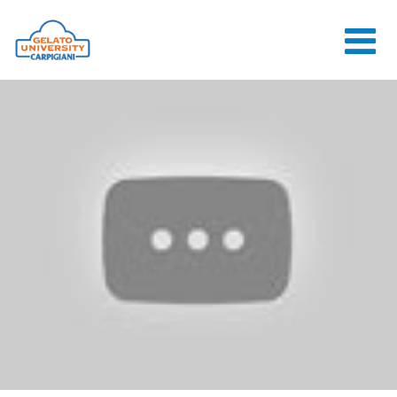
HOME
LA SCUOLA
CORSI ONLINE
CORSI
CONSULENZE
JOB CENTER
CONTATTI
ACCEDI