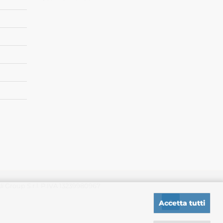
 Group S.r.l. P.IVA 13239980967
Accetta tutti