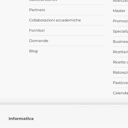
Avanzat
Partners
Master
Collaborazioni accademiche
Promozi
Fornitori
Speciali
Domande
Busines
Blog
Ricettari
Ricette 
Ristoraz
Pasticce
Calendar
Copyright © 2026 - Carpigiani G
Informativa