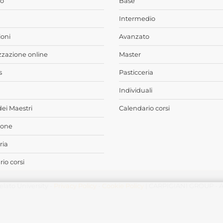
o
Base
Intermedio
oni
Avanzato
zzazione online
Master
s
Pasticceria
Individuali
dei Maestri
Calendario corsi
ione
ria
io corsi
elato University -
Privacy Policy
-
Cookie Policy
| CARPIGIANI GROUP - Ali