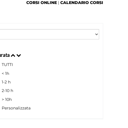
CORSI ONLINE
|
CALENDARIO CORSI
rata
TUTTI
< 1h
1-2 h
2-10 h
> 10h
Personalizzata