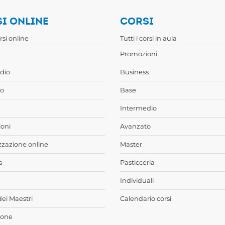
I ONLINE
CORSI
orsi online
Tutti i corsi in aula
Promozioni
dio
Business
o
Base
Intermedio
oni
Avanzato
zzazione online
Master
s
Pasticceria
Individuali
dei Maestri
Calendario corsi
ione