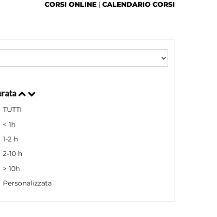
CORSI ONLINE
|
CALENDARIO CORSI
rata
TUTTI
< 1h
1-2 h
2-10 h
> 10h
Personalizzata