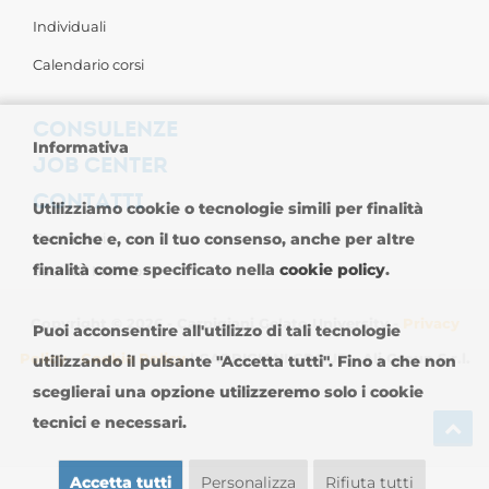
Individuali
Calendario corsi
CONSULENZE
Informativa
JOB CENTER
CONTATTI
Utilizziamo cookie o tecnologie simili per finalità
Contattaci
tecniche e, con il tuo consenso, anche per altre
finalità come specificato nella
cookie policy
.
Sedi nel Mondo
Copyright © 2026 - Carpigiani Gelato University -
Privacy
Puoi acconsentire all'utilizzo di tali tecnologie
Policy
-
Cookie Policy
| CARPIGIANI GROUP - Ali Group S.r.l.
utilizzando il pulsante "Accetta tutti". Fino a che non
sceglierai una opzione utilizzeremo solo i cookie
P.IVA 13239980967
tecnici e necessari.
Accetta tutti
Personalizza
Rifiuta tutti