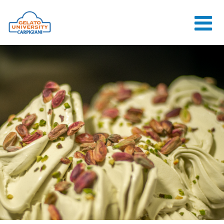
HOME
LA SCUOLA
CORSI ONLINE
CORSI
CONSULENZE
JOB CENTER
CONTATTI
ACCEDI