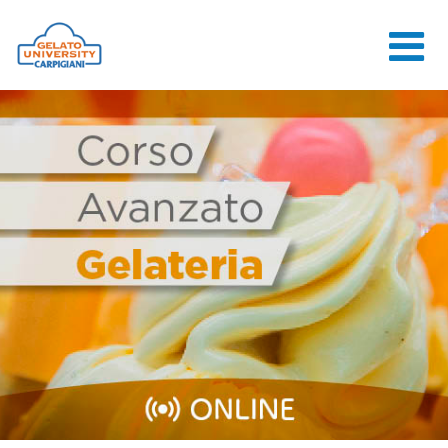
HOME
LA SCUOLA
CORSI ONLINE
CORSI
CONSULENZE
JOB CENTER
CONTATTI
ACCEDI