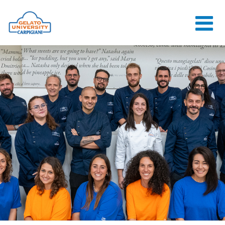
HOME
LA SCUOLA
CORSI ONLINE
CORSI
CONSULENZE
JOB CENTER
CONTATTI
ACCEDI