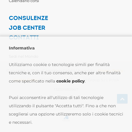
Calendario corsi
CONSULENZE
JOB CENTER
CONTATTI
Contattaci
Informativa
Sedi nel Mondo
Utilizziamo cookie o tecnologie simili per finalità
Copyright © 2026 - Carpigiani Gelato University -
Privacy Policy
-
tecniche e, con il tuo consenso, anche per altre finalità
Cookie Policy
| CARPIGIANI GROUP - Ali Group S.r.l. P.IVA
come specificato nella
cookie policy
.
13239980967
Puoi acconsentire all'utilizzo di tali tecnologie
utilizzando il pulsante "Accetta tutti". Fino a che non
sceglierai una opzione utilizzeremo solo i cookie tecnici
e necessari.