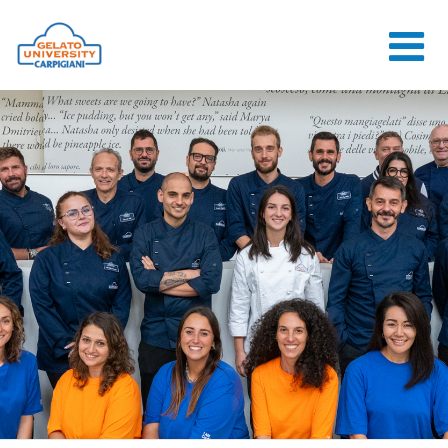
HOME
LA SCUOLA
CORSI ONLINE
CORSI
CONSULENZE
JOB CENTER
CONTATTI
ACCEDI