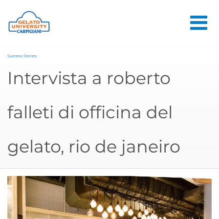
HOME
Success Stories
LA SCUOLA
Intervista a roberto
CORSI ONLINE
falleti di officina del
CORSI
CONSULENZE
gelato, rio de janeiro
JOB CENTER
CONTATTI
ACCEDI