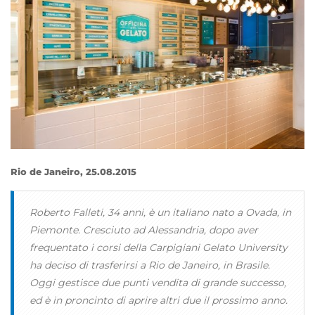
IT
Rio de Janeiro, 25.08.2015
Roberto Falleti, 34 anni, è un italiano nato a Ovada, in
Piemonte. Cresciuto ad Alessandria, dopo aver
frequentato i corsi della Carpigiani Gelato University
ha deciso di trasferirsi a Rio de Janeiro, in Brasile.
Oggi gestisce due punti vendita di grande successo,
ed è in proncinto di aprire altri due il prossimo anno.