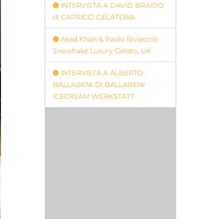
INTERVISTA A DAVID BRAIDO
di CAPRICCI GELATERIA
Asad Khan & Paolo Rivieccio,
Snowflake Luxury Gelato, UK
INTERVISTA A ALBERTO
BALLABENI DI BALLABENI
ICECREAM WERKSTATT