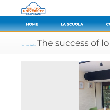
HOME
LA SCUOLA
C
The success of l
Success Stories