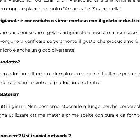
to, oppure piacciono molto “Amarena” e “Stracciatella”.
rtigianale è conosciuto o viene confuso con il gelato industria
no qui, conoscono il gelato artigianale e riescono a riconoscer
 e vengono a verificare se veramente il gusto che produciamo è
Per loro è anche un gioco divertente.
prodotto?
ve produciamo il gelato giornalmente e quindi il cliente può c
riesce a vederci mentre lo produciamo nel retro.
elateria?
tutti i giorni. Non possiamo stoccarlo a lungo perché perdereb
ogna utilizzare ottime materie prime scelte con cura e da fornitor
onoscere? Usi i social network ?