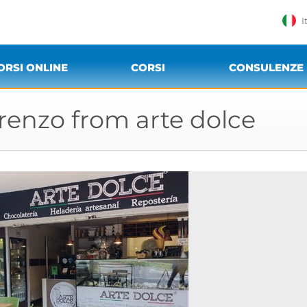
I
ORSI ONLINE
CORSI
CONSULENZE
orenzo from arte dolce