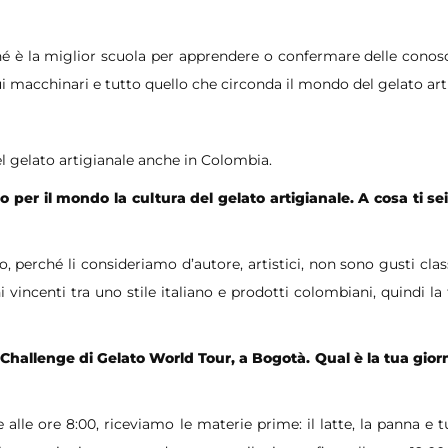
ché è la miglior scuola per apprendere o confermare delle conos
sui macchinari e tutto quello che circonda il mondo del gelato art
el gelato artigianale anche in Colombia.
o per il mondo la cultura del gelato artigianale. A cosa ti sei
, perché li consideriamo d’autore, artistici, non sono gusti class
incenti tra uno stile italiano e prodotti colombiani, quindi la f
l Challenge di Gelato World Tour, a Bogotà. Qual è la tua gior
lle ore 8:00, riceviamo le materie prime: il latte, la panna e tut