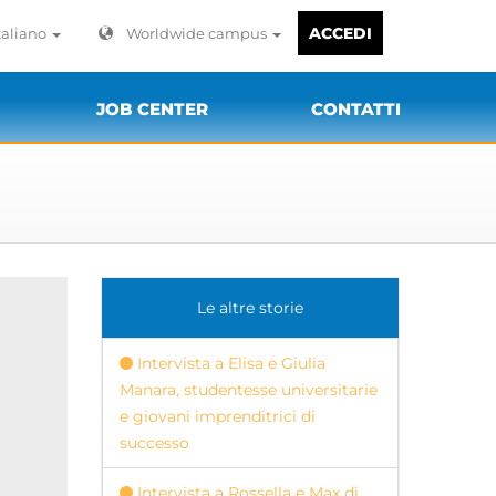
ACCEDI
taliano
Worldwide campus
JOB CENTER
CONTATTI
Le altre storie
Intervista a Elisa e Giulia
Manara, studentesse universitarie
e giovani imprenditrici di
successo
Intervista a Rossella e Max di