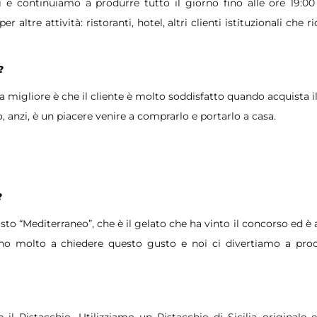
 e continuiamo a produrre tutto il giorno fino alle ore 19:00
r altre attività: ristoranti, hotel, altri clienti istituzionali che 
?
a migliore è che il cliente è molto soddisfatto quando acquista i
o, anzi, è un piacere venire a comprarlo e portarlo a casa.
?
sto “Mediterraneo”, che è il gelato che ha vinto il concorso ed è 
ono molto a chiedere questo gusto e noi ci divertiamo a pro
l Pistacchio. Utilizziamo un Pistacchio di Sicilia originale e 