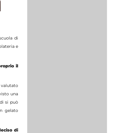
scuola di
olateria e
oprio il
 valutato
visto una
di si può
un gelato
eciso di