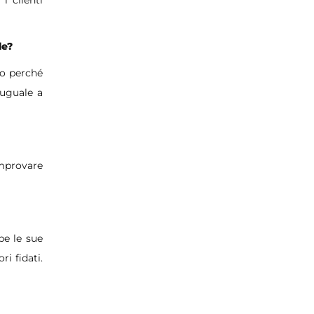
le?
lo perché
 uguale a
omprovare
be le sue
i fidati.