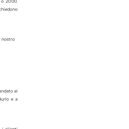
 o 20:00.
richiedono
l nostro
andato al
durlo e a
i clienti