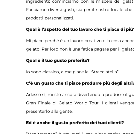
ingredienti; cominciamo con le miscele dei gelati
Facciamo diversi gusti, sia per il nostro locale che pe
prodotti personalizzati.
Qual è l’aspetto del tuo lavoro che ti piace di più
Mi piace perché è un lavoro creativo e la cosa ancor
gelato. Per loro non è una fatica pagare per il gelat
Qual è il tuo gusto preferito?
Io sono classico, a me piace la “Stracciatella”!
C’è un gusto che ti piace produrre più degli altri
Adesso sì, mi sto ancora divertendo a produrre il gu
Gran Finale di Gelato World Tour. I clienti veng
presentarlo alla gente.
Ed è anche il gusto preferito dei tuoi clienti?
“Mediterraneo” è tra quelli, ma piace molto anche i