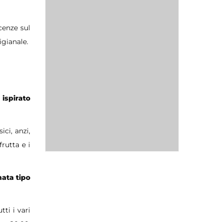
cenze sul
igianale.
 ispirato
ici, anzi,
rutta e i
nata tipo
ti i vari