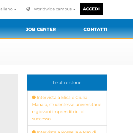
ACCEDI
taliano
Worldwide campus
JOB CENTER
CONTATTI
Le altre storie
Intervista a Elisa e Giulia
Manara, studentesse universitarie
e giovani imprenditrici di
successo
Intervista a Rossella e Max di