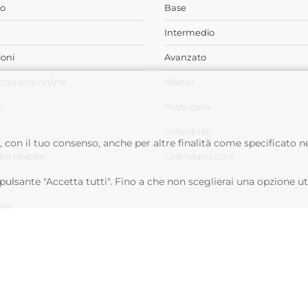
o
Base
Intermedio
oni
Avanzato
zzazione online
Master
s
Pasticceria
Individuali
e, con il tuo consenso, anche per altre finalità come specificato n
dei Maestri
Calendario corsi
l pulsante "Accetta tutti". Fino a che non sceglierai una opzione u
ione
ria
io corsi
elato University -
Privacy Policy
-
Cookie Policy
| CARPIGIANI GROUP - Ali