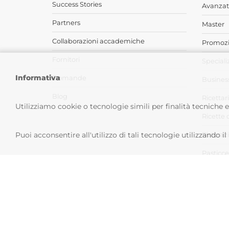
Success Stories
Avanzat
Partners
Master
Collaborazioni accademiche
Promozi
Fornitori
Speciali
Informativa
Domande
Busines
Blog
Ricettari
Utilizziamo cookie o tecnologie simili per finalità tecniche 
Ricette 
Puoi acconsentire all'utilizzo di tali tecnologie utilizzando i
Ristoraz
Pasticce
Calendar
Copyright © 2026 - Carpigiani G