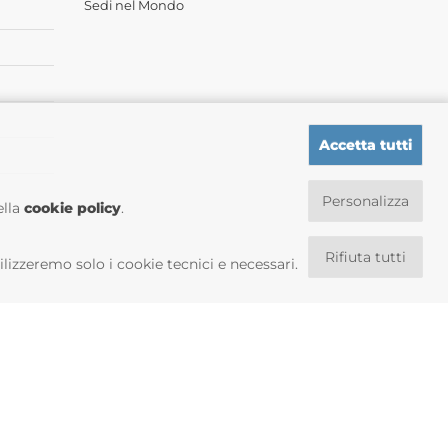
Sedi nel Mondo
Accetta tutti
Personalizza
ella
cookie policy
.
Rifiuta tutti
tilizzeremo solo i cookie tecnici e necessari.
 Group S.r.l. P.IVA 13239980967