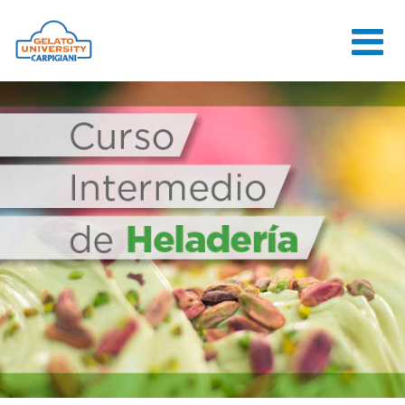
HOME
THE SCHOOL
ONLINE
COURSES
COURSES
CONSULTANCY
JOB CENTER
CONTACT US
LOGIN