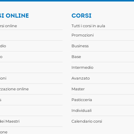
I ONLINE
CORSI
orsi online
Tutti i corsi in aula
Promozioni
dio
Business
o
Base
Intermedio
oni
Avanzato
zzazione online
Master
s
Pasticceria
Individuali
dei Maestri
Calendario corsi
ione